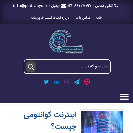
تلفن تماس :
021-86025097
ایمیل :
info@padrasys.ir
خانه
تماس با ما
درباره ارتباط گستر خاورمیانه
اینترنت کوانتومی
چیست؟