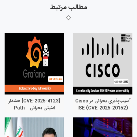
مطالب مرتبط
آسیب‌پذیری بحرانی در Cisco
[CVE-2025-4123] هشدار
ISE (CVE-2025-20152)
امنیتی بحرانی – Path
Traversal، Open
Redirect و XSS در
Grafana