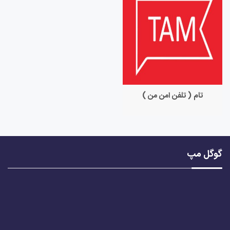
تام ( تلفن امن من )
گوگل مپ