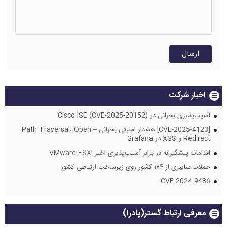
اخبار شرکت
آسیب‌پذیری بحرانی در Cisco ISE (CVE-2025-20152)
[CVE-2025-4123] هشدار امنیتی بحرانی – Path Traversal، Open
Redirect و XSS در Grafana
اقدامات پیشگیرانه در برابر آسیب‌پذیری اخیر VMware ESXi
حملات سایبری از ۱۷۴ کشور روی زیرساخت ارتباطی کشور
CVE-2024-9486
معرفی ارتباط گستر(پادرا)