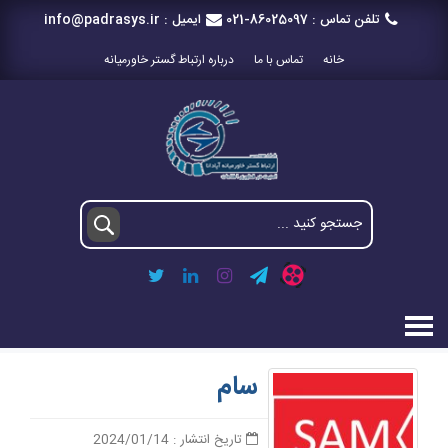
تلفن تماس :
021-86025097
ایمیل :
info@padrasys.ir
خانه
تماس با ما
درباره ارتباط گستر خاورمیانه
سام
تاریخ انتشار : 2024/01/14