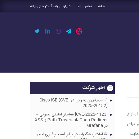
خانه
تماس با ما
درباره ارتباط گستر خاورمیانه
اخبار شرکت
آسیب‌پذیری بحرانی در Cisco ISE (CVE-
2025-20152)
 اتصال از نوع
[CVE-2025-4123] هشدار امنیتی بحرانی –
Path Traversal، Open Redirect و XSS
 پذیری برای
در Grafana
اقدامات پیشگیرانه در برابر آسیب‌پذیری اخیر