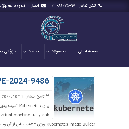
تلفن تماس :
021-86025097
ایمیل :
o@padrasys.ir
صفحه اصلی
محصولات
خدمات
بازرگانی
VE-2024-9486
تاریخ انتشار : 2024/10/18
Kubernetes Image Builder ورژن ۰٫۱٫۳۷ و قبل از آن وجود دارد. برای پیشگیری و مقابله با این تهدید به نسخه ۰٫۱٫۳۸ و بالاتر به روز رسانی نمایید.