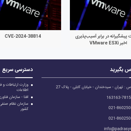
ت پیشگیرانه در برابر آسیب‌پذیری
CVE-2024-38814
اخیر VMware ESXi
اس بگیرید
دسترسی سریع
وزارت ارتباطات و ف
س : تهران - سیدخندان - خیابان کابلی - پلاک 27
اطلاعات
افتا - سازمان فناور
سازمان نظام صنفی ر
021-860250
کشور
021-860250
info@padrasys