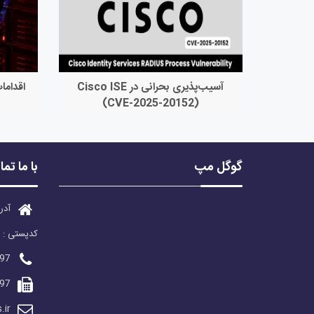
آسیب‌پذیری بحرانی در Cisco ISE
اقداما
(CVE-2025-20152)
گوگل مپ
با ما تم
آدر
کدپستی : 7815-163163
97
97
.ir