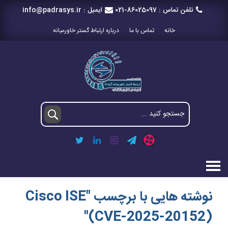
تلفن تماس :
021-86025097
ایمیل :
info@padrasys.ir
خانه
تماس با ما
درباره ارتباط گستر خاورمیانه
نوشته هایی با برچسب "Cisco ISE
(CVE-2025-20152)"