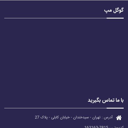
گوگل مپ
با ما تماس بگیرید
آدرس : تهران - سیدخندان - خیابان کابلی - پلاک 27
کدپستی : 7815-163163