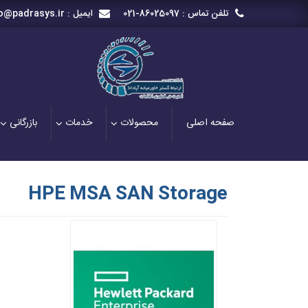
تلفن تماس :
021-86025097
ایمیل :
o@padrasys.ir
صفحه اصلی
محصولات
خدمات
بازرگانی
HPE MSA SAN Storage