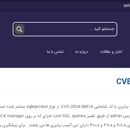
inf
اخبار و مقالات
درباره ما
تماس با ما
CVE
به تازگی برای VMware آسیب پذیری با کد شناسایی CVE-2024-38814 از نوع on
هکرها می دهد. نمره این آسیب پذیری ۸.۸ بوده و نسخه های ۴٫۸٫x و ۴٫۹٫x و ۴٫۱۰٫x دارای این آسیب پذیری ها می بلشند . برای پی