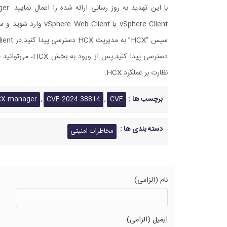
نظارت بر عملکرد HCX.
برچسب ها :
,
,
CX manager
CVE-2024-38814
CVE
دسته بندی ها :
مخاطرات امنیتی
نام (الزامی)
ایمیل (الزامی)