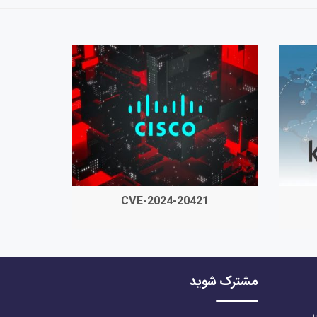
CVE-2024-20421
مشترک شوید