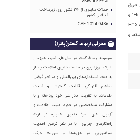
VMware ESXi
ی‌توانید از طریق
حملات سایبری از ۱۷۴ کشور روی زیرساخت
vSphere Client یا vSphere Web Client وارد شوید و سپس به بخش “HCX” بروید.در vSphere Client، می‌توانید از طریق منوی “Home” و
ارتباطی کشور
CVE-2024-9486
سپس “HCX” به مدیریت HCX دسترسی پیدا کنید.در vSphere Web Client، می‌توانید از طریق منوی “Menu” و سپس “HCX” به مدیریت HCX
کربندی شبکه، و
معرفی ارتباط گستر(پادرا)
مجموعه ارتباط گستر در سال‌های اخیر، هم‌زمان
با رشد روزافزون در صنعت فناوری اطلاعات و نیاز
به حفظ استانداردهای بین‌المللی و در نظر گرفتن
مفاهیم افزونگی، قابلیت گسترش و امنیت
اطلاعات، به تقویت کادر فنی خود پرداخته و با
مشارکت متخصصین در حوزه امنیت اطلاعات و
آزمون های نفوذ پذیری همواره در ارائه
راهکارهای اجرایی با در نظر گرفتن اهمیت
صرفه‌جویی در هزینه‌ها و سهولت درک،