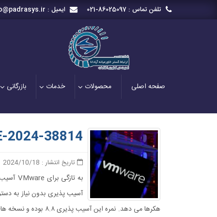
تلفن تماس :
021-86025097
ایمیل :
o@padrasys.ir
صفحه اصلی
محصولات
خدمات
بازرگانی
-2024-38814
تاریخ انتشار : 2024/10/18