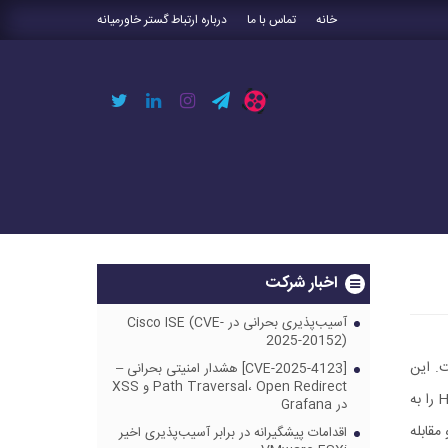
خانه
تماس با ما
درباره ارتباط گستر خاورمیانه
اخبار شرکت
آسیب‌پذیری بحرانی در Cisco ISE (CVE-
2025-20152)
sqlinjecti منتشر شده است. این
[CVE-2025-4123] هشدار امنیتی بحرانی –
Path Traversal، Open Redirect و XSS
آسیب پذیری بدون نیاز به دسترسی admin از طریق تغییر SQL queries اجازه اجرای کد بر روی HCX manager را به
در Grafana
شگیری و مقابله
اقدامات پیشگیرانه در برابر آسیب‌پذیری اخیر