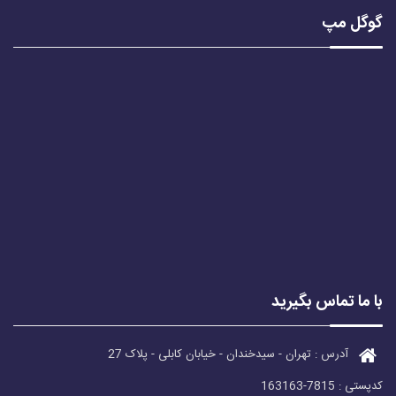
گوگل مپ
با ما تماس بگیرید
آدرس : تهران - سیدخندان - خیابان کابلی - پلاک 27
کدپستی : 7815-163163